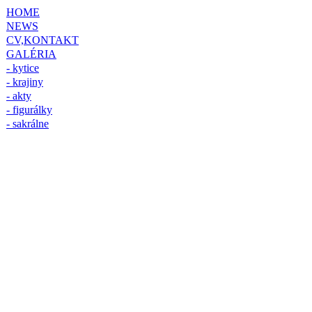
HOME
NEWS
CV,KONTAKT
GALÉRIA
- kytice
- krajiny
- akty
- figurálky
- sakrálne